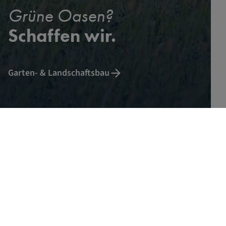
Grüne Oasen?
Schaffen wir.
Garten- & Landschaftsbau
Sauberkeit, die glänzt.
Grünflächen,
die leben. Wir sind Ihr Partner