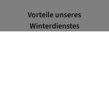
Vorteile unseres
Winterdienstes
Verlassen Sie sich auf klar geregelte Einsatzzeiten, proaktive
Wetterüberwachung und einen Dienst, der funktioniert, bevor
es kritisch wird. Unser Winterdienst ist nicht nur verlässlich,
sondern auch vorausschauend organisiert – damit Sie sich
keine Sorgen machen müssen, wenn es draußen weiß wird.
Planungssicherheit, Rechtssicherheit und persönliche
Entlastung inklusive.